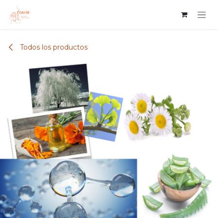
Ir al contenido
Todos los productos